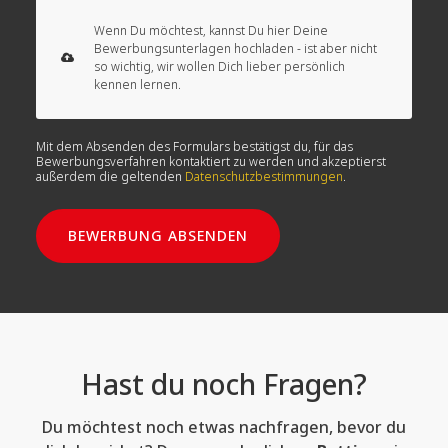
Wenn Du möchtest, kannst Du hier Deine
Bewerbungsunterlagen hochladen - ist aber nicht
so wichtig, wir wollen Dich lieber persönlich
kennen lernen.
Mit dem Absenden des Formulars bestätigst du, für das
Bewerbungsverfahren kontaktiert zu werden und akzeptierst
außerdem die geltenden
Datenschutzbestimmungen
.
BEWERBUNG ABSENDEN
Hast du noch Fragen?
Du möchtest noch etwas nachfragen, bevor du