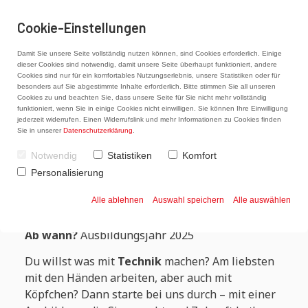
Cookie-Einstellungen
Damit Sie unsere Seite vollständig nutzen können, sind Cookies erforderlich. Einige
dieser Cookies sind notwendig, damit unsere Seite überhaupt funktioniert, andere
Cookies sind nur für ein komfortables Nutzungserlebnis, unsere Statistiken oder für
besonders auf Sie abgestimmte Inhalte erforderlich. Bitte stimmen Sie all unseren
Ausbildung zum
Cookies zu und beachten Sie, dass unsere Seite für Sie nicht mehr vollständig
funktioniert, wenn Sie in einige Cookies nicht einwilligen. Sie können Ihre Einwilligung
Anlagemechaniker/in (m/w/d)-
jederzeit widerrufen. Einen Widerrufslink und mehr Informationen zu Cookies finden
Sie in unserer
Datenschutzerklärung
.
Sanitär-, Heizungs- und
Notwendig
Statistiken
Komfort
Klimatechnik
Personalisierung
Wo? Karl
Schwekendiek GmbH (Am Bahnhof 5,
Alle ablehnen
Auswahl speichern
Alle auswählen
31855 Aerzen)
Ab wann?
Ausbildungsjahr 2025
Du willst was mit
Technik
machen? Am liebsten
mit den Händen arbeiten, aber auch mit
Köpfchen? Dann starte bei uns durch – mit einer