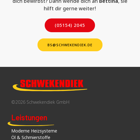
dich bewirbst? Dann wende dich an
Bettina
, sie
hilft dir gerne weiter!
(05154) 2045
BS@SCHWEKENDIEK.DE
©2026 Schwekendiek GmbH
Leistungen
Moderne Heizsysteme
Öl & Schmierstoffe