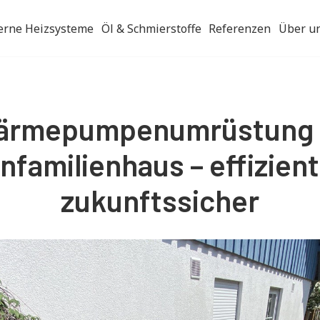
rne Heizsysteme
Öl & Schmierstoffe
Referenzen
Über u
ärmepumpenumrüstung 
infamilienhaus – effizient
zukunftssicher