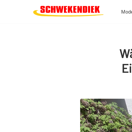
Mode
W
E